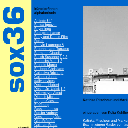
künstler/innen
alphabetisch:
Aminde Ulf
Bettua Ignazio
Beyer Inga
Blomgren Lance
Body and Dance Film
Forum
Bonvin Laurence &
Broennimann Tarramo
Bormann Claudia
Bosch Susanne
1
2
3
Brellochs Mari
1
2
Brosolo Marco
Büchner Christiane
Colectivo Bricolaje
Collieux Julien
dailyservices
Dechant Hubert
Désert Jn. Ulrick
1
2
Determeyer Almut
Dietrich Michael
Katinka Pilscheur und Ma
Eggers Carsten
Eröffnung
Fassler Larissa
eingeladen von Kolja Kohlhoff
Forster Andrew
Gerstenberg Jörn
Katinka Pilscheur und Marku
Gies Frédéric
Box mit einem Raster von fa
Guttman Freda