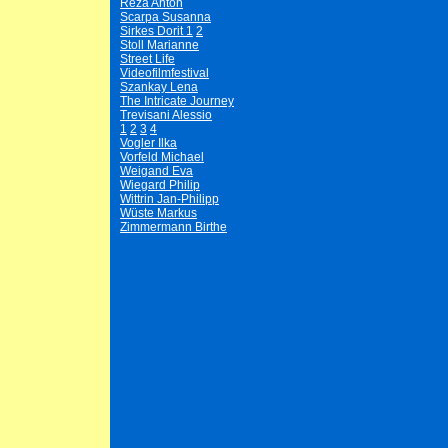
Reza Anton
Scarpa Susanna
Sirkes Dorit 1
2
Stoll Marianne
Street Life
Videofilmfestival
Szankay Lena
The Intricate Journey
Trevisani Alessio
1
2
3
4
Vogler Ilka
Vorfeld Michael
Weigand Eva
Wiegard Philip
Wittrin Jan-Philipp
Wüste Markus
Zimmermann Birthe