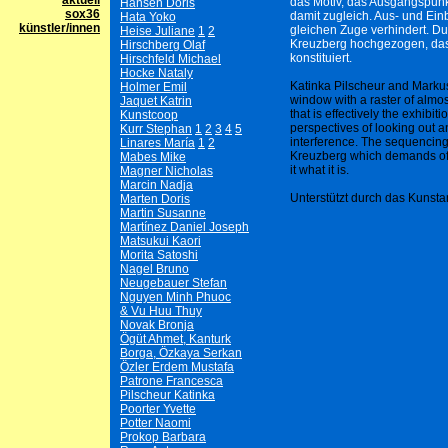
aktuell
das Motiv, das Ausgangspunkt
Hansen Doris
sox36
damit zugleich. Aus- und Ein
Hata Yoko
künstler/innen
gleichen Zuge verhindert. Du
Heise Juliane
1
2
Kreuzberg hochgezogen, das d
Hirschberg Olaf
konstituiert.
Hirschfeld Michael
Hocke Nataly
Katinka Pilscheur and Markus
Holmer Emil
window with a raster of almo
Jaquet Katrin
that is effectively the exhibiti
Kunstcoop
perspectives of looking out 
Kurr Stephan
1
2
3
4
5
interference. The sequencing 
Linares María
1
2
Kreuzberg which demands of th
Mabes Mike
it what it is.
Magner Nicholas
Marcin Nadja
Unterstützt durch das Kunst
Marten Doris
Martin Susanne
Martínez Daniel Joseph
Matsukui Kaori
Morita Satoshi
Nagel Bruno
Neugebauer Stefan
Nguyen Minh Phuoc
& Vu Huu Thuy
Novak Bronja
Ögüt Ahmet, Kanturk
Borga, Özkaya Serkan
Özler Erdem Mustafa
Patrone Francesca
Pilscheur Katinka
Poorter Yvette
Potter Naomi
Prokop Barbara