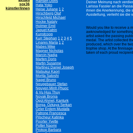
aktuell
Hansen Doris
Deiner Meinung nach verdien
sox36
Hata Yoko
Larissa Fassler an die Passa
künstler/innen
Heise Juliane
1
2
ihnen die Anerkennung, die s
Hirschberg Olaf
Ausstellung, verleiht sie di
Hirschfeld Michael
Hocke Nataly
Holmer Emil
Would you like to receive a 
Jaquet Katrin
awknowledged for something 
Kunstcoop
artist asked the passing publ
Kurr Stephan
1
2
3
4
5
medal. The artist collected t
Linares María
1
2
produced, which over the tw
Mabes Mike
trophie shop. At the finnisa
Magner Nicholas
taken of each proud recipient
Marcin Nadja
Marten Doris
Martin Susanne
Martínez Daniel Joseph
Matsukui Kaori
Morita Satoshi
Nagel Bruno
Neugebauer Stefan
Nguyen Minh Phuoc
& Vu Huu Thuy
Novak Bronja
Ögüt Ahmet, Kanturk
Borga, Özkaya Serkan
Özler Erdem Mustafa
Patrone Francesca
Pilscheur Katinka
Poorter Yvette
Potter Naomi
Prokop Barbara