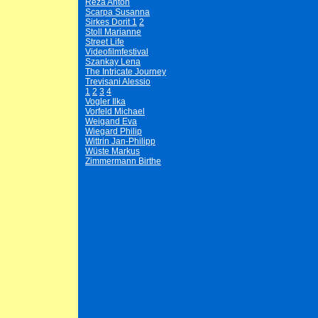
Reza Anton
Scarpa Susanna
Sirkes Dorit 1
2
Stoll Marianne
Street Life
Videofilmfestival
Szankay Lena
The Intricate Journey
Trevisani Alessio
1
2
3
4
Vogler Ilka
Vorfeld Michael
Weigand Eva
Wiegard Philip
Wittrin Jan-Philipp
Wüste Markus
Zimmermann Birthe