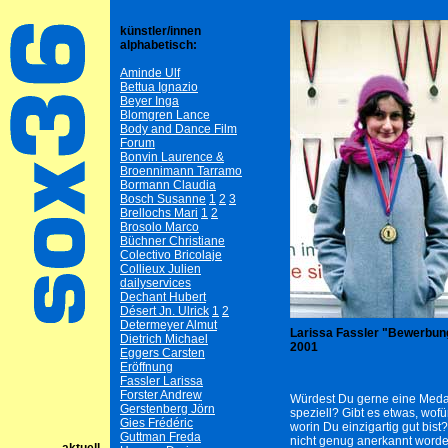
künstler/innen
alphabetisch:
Aminde Ulf
Bettua Ignazio
Beyer Inga
Blomgren Lance
Body and Dance Film
Forum
Bonvin Laurence &
Broennimann Tarramo
Bormann Claudia
Bosch Susanne
1
2
3
Brellochs Mari
1
2
Brosolo Marco
Büchner Christiane
Colectivo Bricolaje
Collieux Julien
dailyservices
Dechant Hubert
Désert Jn. Ulrick
1
2
Determeyer Almut
Larissa Fassler "Bewerbun
Dietrich Michael
2001
Eggers Carsten
Eröffnung
Fassler Larissa
Forster Andrew
Würdest Du gerne eine Medail
Gerstenberg Jörn
speziell? Gibt es etwas, wof
Gies Frédéric
worin Du einzigartig gut bis
Guttman Freda
nicht genug anerkannt worde