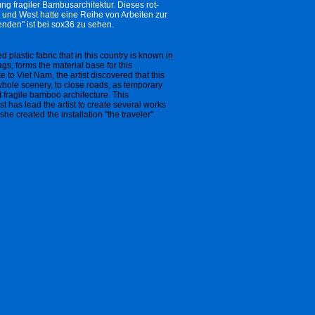
 fragiler Bambusarchitektur. Dieses rot-
und West hatte eine Reihe von Arbeiten zur
enden" ist bei sox36 zu sehen.
d plastic fabric that in this country is known in
gs, forms the material base for this
ite to Viet Nam, the artist discovered that this
whole scenery, to close roads, as temporary
t fragile bamboo architecture. This
 has lead the artist to create several works
she created the installation "the traveler".