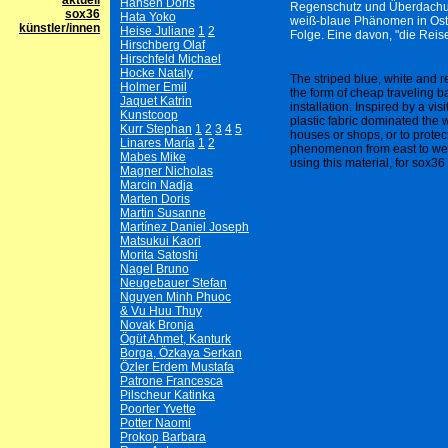
aktuell
Hansen Doris
Regenschutz und Überdachung
sox36
Hata Yoko
weiß-blaue Phänomen in Ost 
künstler/innen
Heise Juliane
1
2
Folge. Eine davon, "die Reis
Hirschberg Olaf
Hirschfeld Michael
Hocke Nataly
The striped blue, white and re
Holmer Emil
the form of cheap traveling ba
Jaquet Katrin
installation. Inspired by a vis
Kunstcoop
plastic fabric dominated the 
Kurr Stephan
1
2
3
4
5
houses or shops, or to protec
Linares María
1
2
phenomenon from east to west
Mabes Mike
using this material, for sox36 
Magner Nicholas
Marcin Nadja
Marten Doris
Martin Susanne
Martínez Daniel Joseph
Matsukui Kaori
Morita Satoshi
Nagel Bruno
Neugebauer Stefan
Nguyen Minh Phuoc
& Vu Huu Thuy
Novak Bronja
Ögüt Ahmet, Kanturk
Borga, Özkaya Serkan
Özler Erdem Mustafa
Patrone Francesca
Pilscheur Katinka
Poorter Yvette
Potter Naomi
Prokop Barbara