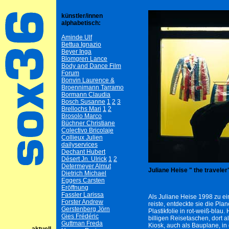
künstler/innen
alphabetisch:
Aminde Ulf
Bettua Ignazio
Beyer Inga
Blomgren Lance
Body and Dance Film
Forum
Bonvin Laurence &
Broennimann Tarramo
Bormann Claudia
Bosch Susanne
1
2
3
Brellochs Mari
1
2
Brosolo Marco
Büchner Christiane
Colectivo Bricolaje
Collieux Julien
dailyservices
Dechant Hubert
Désert Jn. Ulrick
1
2
Determeyer Almut
Juliane Heise " the travele
Dietrich Michael
Eggers Carsten
Eröffnung
Fassler Larissa
Als Juliane Heise 1998 zu 
Forster Andrew
reiste, entdeckte sie die Pla
Gerstenberg Jörn
Plastikfolie in rot-weiß-blau
Gies Frédéric
billigen Reisetaschen, dort 
Guttman Freda
Kiosk, auch als Bauplane, in