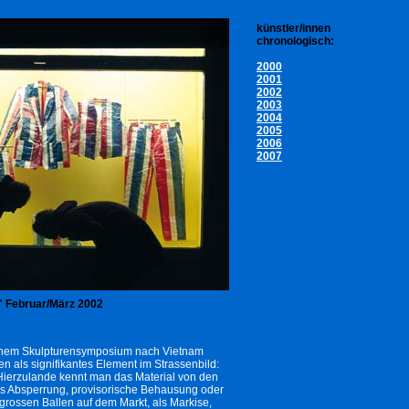
künstler/innen
chronologisch:
2000
2001
2002
2003
2004
2005
2006
2007
r" Februar/März 2002
einem Skulpturensymposium nach Vietnam
nen als signifikantes Element im Strassenbild:
. Hierzulande kennt man das Material von den
als Absperrung, provisorische Behausung oder
 grossen Ballen auf dem Markt, als Markise,