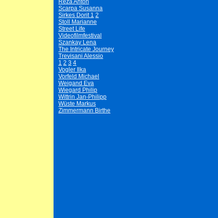
Reza Anton
Scarpa Susanna
Sirkes Dorit 1
2
Stoll Marianne
Street Life
Videofilmfestival
Szankay Lena
The Intricate Journey
Trevisani Alessio
1
2
3
4
Vogler Ilka
Vorfeld Michael
Weigand Eva
Wiegard Philip
Wittrin Jan-Philipp
Wüste Markus
Zimmermann Birthe