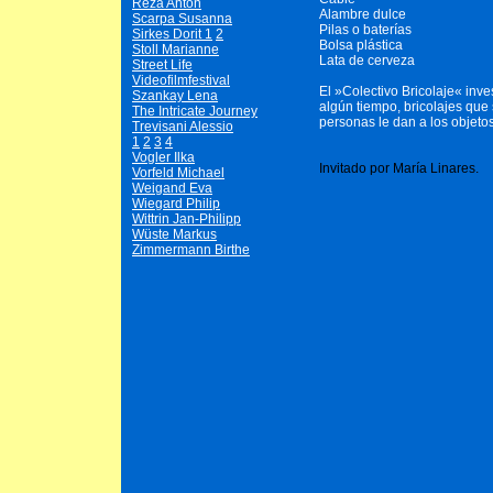
Reza Anton
Alambre dulce
Scarpa Susanna
Pilas o baterías
Sirkes Dorit 1
2
Bolsa plástica
Stoll Marianne
Lata de cerveza
Street Life
Videofilmfestival
El »Colectivo Bricolaje« inve
Szankay Lena
algún tiempo, bricolajes que 
The Intricate Journey
personas le dan a los objetos
Trevisani Alessio
1
2
3
4
Vogler Ilka
Invitado por María Linares.
Vorfeld Michael
Weigand Eva
Wiegard Philip
Wittrin Jan-Philipp
Wüste Markus
Zimmermann Birthe