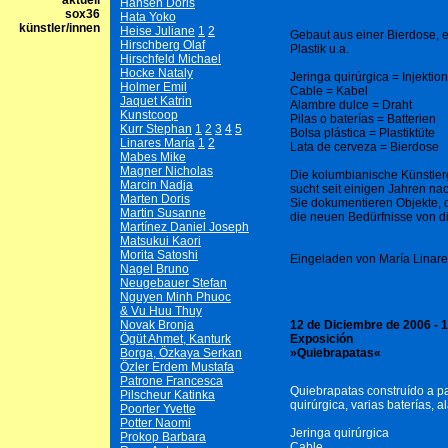
aktuell
Hansen Doris
sox36
Hata Yoko
künstler/innen
Heise Juliane
1
2
Gebaut aus einer Bierdose, ei
Hirschberg Olaf
Plastik u.a.
Hirschfeld Michael
Hocke Nataly
Jeringa quirúrgica = Injektion
Holmer Emil
Cable = Kabel
Jaquet Katrin
Alambre dulce = Draht
Kunstcoop
Pilas o baterías = Batterien
Kurr Stephan
1
2
3
4
5
Bolsa plástica = Plastiktüte
Linares María
1
2
Lata de cerveza = Bierdose
Mabes Mike
Magner Nicholas
Die kolumbianische Künstlerg
Marcin Nadja
sucht seit einigen Jahren nac
Marten Doris
Sie dokumentieren Objekte, 
Martin Susanne
die neuen Bedürfnisse von di
Martínez Daniel Joseph
Matsukui Kaori
Morita Satoshi
Eingeladen von María Linar
Nagel Bruno
Neugebauer Stefan
Nguyen Minh Phuoc
& Vu Huu Thuy
12 de Diciembre de 2006 - 
Novak Bronja
Exposición
Ögüt Ahmet, Kanturk
»Quiebrapatas«
Borga, Özkaya Serkan
Özler Erdem Mustafa
Patrone Francesca
Quiebrapatas construído a par
Pilscheur Katinka
quirúrgica, varias baterías, a
Poorter Yvette
Potter Naomi
Jeringa quirúrgica
Prokop Barbara
Cable