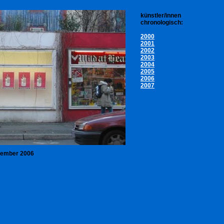
künstler/innen
chronologisch:
2000
2001
2002
2003
2004
2005
2006
2007
zember 2006