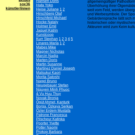
aktuell
Hansen Doris
allgemeingültiger Pathosfor
sox36
Hata Yoko
Überhöhung ihrer Ölgemälde 
künstler/innen
Heise Juliane
1
2
weit vom Feld, werden übergr
Hirschberg Olaf
und Werbesymbole. Der Sport
Hirschfeld Michael
Gebärdensprache läßt sich m
Hocke Nataly
historischen oder mystischen
Holmer Emil
Akteuren wird zum Keim kultu
Jaquet Katrin
Kunstcoop
Kurr Stephan
1
2
3
4
5
Linares María
1
2
Mabes Mike
Magner Nicholas
Marcin Nadja
Marten Doris
Martin Susanne
Martínez Daniel Joseph
Matsukui Kaori
Morita Satoshi
Nagel Bruno
Neugebauer Stefan
Nguyen Minh Phuoc
& Vu Huu Thuy
Novak Bronja
Ögüt Ahmet, Kanturk
Borga, Özkaya Serkan
Özler Erdem Mustafa
Patrone Francesca
Pilscheur Katinka
Poorter Yvette
Potter Naomi
Prokop Barbara