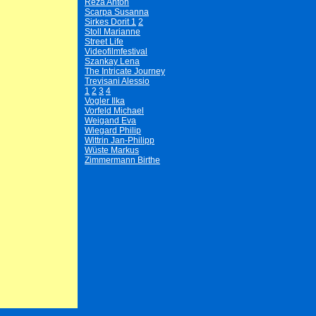
Reza Anton
Scarpa Susanna
Sirkes Dorit 1
2
Stoll Marianne
Street Life
Videofilmfestival
Szankay Lena
The Intricate Journey
Trevisani Alessio
1
2
3
4
Vogler Ilka
Vorfeld Michael
Weigand Eva
Wiegard Philip
Wittrin Jan-Philipp
Wüste Markus
Zimmermann Birthe