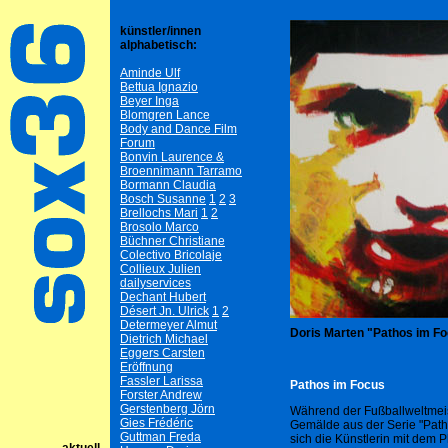
künstler/innen
alphabetisch:
Aminde Ulf
Bettua Ignazio
Beyer Inga
Blomgren Lance
Body and Dance Film
Forum
Bonvin Laurence &
Broennimann Tarramo
Bormann Claudia
Bosch Susanne
1
2
3
Brellochs Mari
1
2
Brosolo Marco
Büchner Christiane
Colectivo Bricolaje
Collieux Julien
dailyservices
Dechant Hubert
Désert Jn. Ulrick
1
2
Determeyer Almut
Doris Marten "Pathos im Fo
Dietrich Michael
Eggers Carsten
Eröffnung
Fassler Larissa
Pathos im Focus
Forster Andrew
Gerstenberg Jörn
Während der Fußballweltmeist
Gies Frédéric
Gemälde aus der Serie "Patho
Guttman Freda
sich die Künstlerin mit dem 